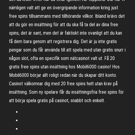
nämligen valt att ge en övergripande information kring just
free spins tillsammans med tillhörande villkor. Ibland krävs det
att du gör en insättning för att du ska få ta del av dina free
spins, det är sant, men det är faktiskt inte ovanligt att du kan
få dem bara genom att registrera dig. Det är ju inte gratis
pengar som du får använda till att spela med utan gratis snurr i
någon slot, ofta en specifik som nätcasinot valt ut. Få 20
gratis free spins utan insättning hos Mobil6000 casino! Hos
Mobil6000 börjar allt roligt redan när du skapar ditt konto.
Casinot välkomnar dig med 20 free spins helt utan krav på
insättning. Som ny spelare får du insättningsfria free spins för
att börja spela gratis på casinot, snabbt och enkelt.