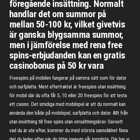
föregående insättning. Normalt
handlar det om summor på
mellan 50-100 kr, vilket givetvis
är ganska blygsamma summor,
men i jämförelse med rena free
spins-erbjudanden kan en gratis
casinobonus på 50 kr vara
Freespins på mobilen fungerar på samma sätt som för dator
och surfplatta. Mest eftertraktat är freespins utan insättning
för mobil där du ofta får 5, 10 eller 20 freespins för att testa
ett casino. Det smidiga med mobilspel är att du normalt kan
använda den både på mobilspel, surfplatta och dator. Allt från
utan insättning till free spins utan omsättningskrav. Oavsett
vad du är ute efter, kommer du med största sannolikhet finna
det du leder efter när du tittar igenom vår topplista. Där har vi