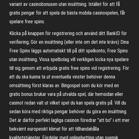
variant av casinobonusen utan insättning. Istället för att få
gratis pengar för att spela de bästa mobila casinospelen, får
spelare free spins.
Klicka på knappen för registrering och använd ditt BankID för
verifiering; Gör en insättning (eller inte om det inte krävs) Dina
Free Spins läggs automatiskt till på ditt spelkonto; Free Spins
utan insättning. Vissa spelbolag vill verkligen locka nya spelare
till sig genom att erbjuda gratis free spins vid registrering. För
att du ska kunna ta ut eventuella vinster behöver denna
omsättning först klaras av. Bingospel som du kör med en
gratis bonus brukar vara på utvalda spel, där hemsidan eller
casinot redan valt ut vilket spel du kan spela gratis på. Vill du
sedan köra med riktiga pengar behöver du göra en insättning.
Det är därför perfekt lagliga casinon föredrar ”att bo” i ett mer
bekvämt europeiskt klimat för att tillhandahålla
kvalitetstjänster. Fördelar med onlinebetting utan svensk