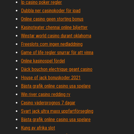
Ip casino poker regler
Dubbla ner casinokoder för ipad
Online casino geen storting bonus
Kasinoteater chennai online biljetter
Winstar world casino durant oklahoma
Freeslots com ingen nedladdning
Game of life regler snurrar för att vinna
Online kasinospel fördel
Däck bouchon electrique geant casino
House of jack bonuskoder 2021
Bästa grafik online casino usa spelare
Win river casino redding rv
Casino väderprognos 7 dagar
Svart jack ultra maxx uppfartförsegling
Bästa grafik online casino usa spelare
Kung av afrika slot