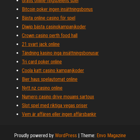
Gratis online ringspelens spel
Bitcoin poker ingen insättningsbonus
Bästa online casino för spel
Diwip bästa casinokampanjkoder
Crown casino perth food hall
21 svart jack online
Tändning kasino inga insättningsbonusar
Tri card poker online
Coola katt casino kampanjkoder
Bier haus spelautomat online
Nytt nz casino online
Numero casino drive mouans sartoux
Slot spel med riktiga vegas priser
Vem är affären eller ingen affärsbankir
Proudly powered by
WordPress
|
Theme:
Envo Magazine