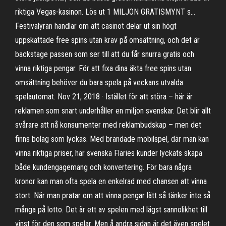
riktiga Vegas-kasinon. Lös ut 1 MILJON GRATISMYNT s…
Festivalyran handlar om att casinot delar ut sin högt
uppskattade free spins utan krav på omsättning, och det är
backstage passen som ser till att du får snurra gratis och
vinna riktiga pengar. För att fixa dina äkta free spins utan
omsättning behöver du bara spela på veckans utvalda
spelautomat. Nov 21, 2018 · Istället för att störa – här är
reklamen som snart underhåller en miljon svenskar. Det blir allt
svårare att nå konsumenter med reklambudskap – men det
finns bolag som lyckas. Med brandade mobilspel, där man kan
vinna riktiga priser, har svenska Flaries kunder lyckats skapa
både kundengagemang och konvertering. För bara några
kronor kan man ofta spela en enkelrad med chansen att vinna
stort. När man pratar om att vinna pengar lätt så tänker inte så
många på lotto. Det är ett av spelen med lägst sannolikhet till
vinst för den som spelar. Men å andra sidan är det även spelet