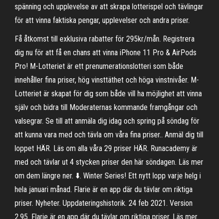
spänning och upplevelse av att skrapa lotterispel och tävlingar
för att vinna faktiska pengar, upplevelser och andra priser.
Få åtkomst till exklusiva rabatter för 295kr/mån. Registrera
dig nu för att få en chans att vinna iPhone 11 Pro & AirPods
Pro! M-Lotteriet är ett prenumerationslotteri som både
innehåller fina priser, hög vinsttäthet och höga vinstnivåer. M-
Lotteriet är skapat för dig som både vill ha möjlighet att vinna
själv och bidra till Moderaternas kommande framgångar och
valsegrar. Se till att anmäla dig idag och spring på söndag för
att kunna vara med och tävla om våra fina priser.. Anmäl dig till
loppet HÄR. Läs om alla våra 29 priser HÄR. Runacademy är
med och tävlar ut 4 stycken priser den här söndagen. Läs mer
om dem längre ner. ⬇️. Winter Series! Ett nytt lopp varje helg i
hela januari månad. Flarie är en app där du tävlar om riktiga
priser. Nyheter. Uppdateringshistorik. 24 feb 2021. Version
2.95. Flarie är en app där du tävlar om riktiga priser. Läs mer.