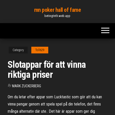
Skip
mn poker hall of fame
to
betingtnth.web.app
the
content
Category
Toll629
Slotappar för att vinna
riktiga priser
By
MARK ZUCKERBERG
Om du letar efter appar som Lucktastic som gör att du kan
vinna pengar genom att spela spel på din telefon, det finns
många alternativ där ute.. Det här är appar som ger dig