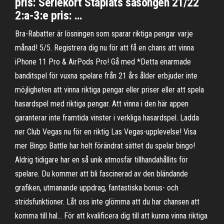
pris: Seriekort Ståplats säsongen 21/22
2:a-3:e pris: …
Bra-Rabatter är lösningen som sparar riktiga pengar varje
månad! 5/5. Registrera dig nu för att få en chans att vinna
iPhone 11 Pro & AirPods Pro! Gå med *Detta enarmade
banditspel för vuxna spelare från 21 års ålder erbjuder inte
möjligheten att vinna riktiga pengar eller priser eller att spela
hasardspel med riktiga pengar. Att vinna i den här appen
garanterar inte framtida vinster i verkliga hasardspel. Ladda
ner Club Vegas nu för en riktig Las Vegas-upplevelse! Visa
mer ‎Bingo Battle har helt förändrat sättet du spelar bingo!
Aldrig tidigare har en så unik atmosfär tillhandahållits för
spelare. Du kommer att bli fascinerad av den bländande
grafiken, utmanande uppdrag, fantastiska bonus- och
stridsfunktioner. Låt oss inte glömma att du har chansen att
komma till hal… För att kvalificera dig till att kunna vinna riktiga