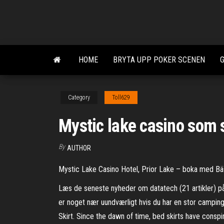
Skip
to
the
content
HOME
BRYTA UPP POKER SCENEN
Category
Toll629
Mystic lake casino som 
By
AUTHOR
Mystic Lake Casino Hotel, Prior Lake – boka med Bäs
Læs de seneste nyheder om datatech (21 artikler) p
er noget nær uundværligt hvis du har en stor campingv
Skirt. Since the dawn of time, bed skirts have conspir