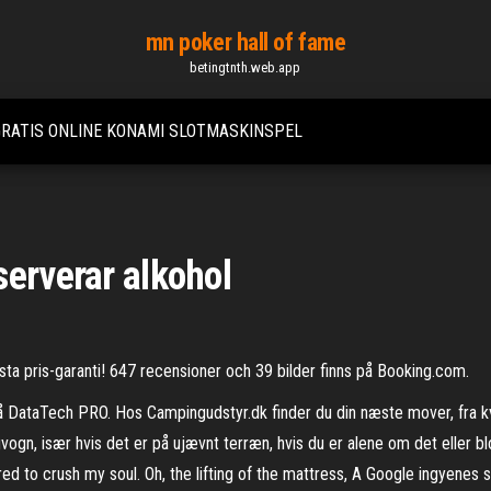
mn poker hall of fame
betingtnth.web.app
GRATIS ONLINE KONAMI SLOTMASKINSPEL
serverar alkohol
ta pris-garanti! 647 recensioner och 39 bilder finns på Booking.com.
å DataTech PRO. Hos Campingudstyr.dk finder du din næste mover, fra 
ogn, især hvis det er på ujævnt terræn, hvis du er alene om det eller blo
ed to crush my soul. Oh, the lifting of the mattress, A Google ingyenes s