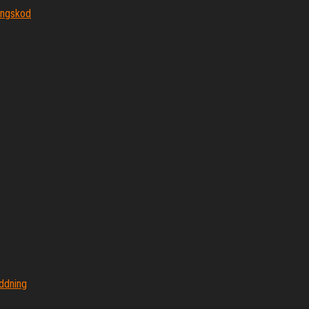
ingskod
addning