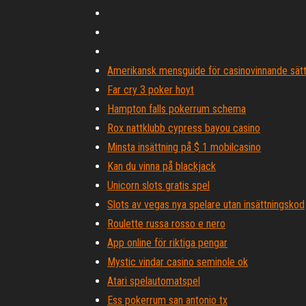
Amerikansk mensguide för casinovinnande sät
Far cry 3 poker hoyt
Hampton falls pokerrum schema
Rox nattklubb cypress bayou casino
Minsta insättning på $ 1 mobilcasino
Kan du vinna på blackjack
Unicorn slots gratis spel
Slots av vegas nya spelare utan insättningskod
Roulette russa rosso e nero
App online för riktiga pengar
Mystic vindar casino seminole ok
Atari spelautomatspel
Ess pokerrum san antonio tx