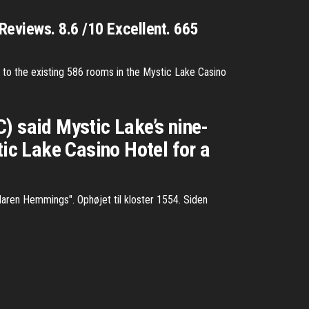
Reviews. 8.6 /10 Excellent. 665
to the existing 586 rooms in the Mystic Lake Casino
 said Mystic Lake’s nine-
tic Lake Casino Hotel for a
Maren Hemmings". Ophøjet til kloster 1554. Siden