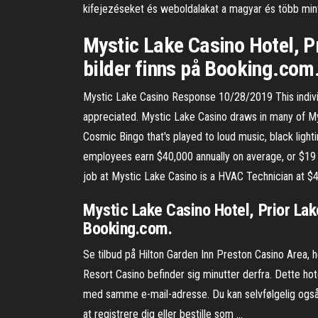
kifejezéseket és weboldalakat a magyar és több min
Mystic Lake Casino Hotel, P
bilder finns på Booking.com
Mystic Lake Casino Response 10/28/2019 This indivi
appreciated. Mystic Lake Casino draws in many of Mys
Cosmic Bingo that's played to loud music, black ligh
employees earn $40,000 annually on average, or $19 p
job at Mystic Lake Casino is a HVAC Technician at $45
Mystic Lake Casino Hotel, Prior Lak
Booking.com.
Se tilbud på Hilton Garden Inn Preston Casino Area, 
Resort Casino befinder sig minutter derfra. Dette hote
med samme e-mail-adresse. Du kan selvfølgelig også a
at registrere dig eller bestille som …