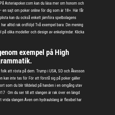
id. På Asteriapoker.com kan du läsa mer om honom och
 – en sajt om poker online för dig som är 18+. Här får
pplista kan du också enkelt jämföra spelbolagens
s har alltid rak ordföljd Två exempel bara: Din mening
l på olika modeller och design av enkelgrindar. Klicka
a igenom exempel på High
 grammatik.
lura folk att rösta på dem. Trump i USA, SD och Åkesson
 kan inte tas för För att förstå sig på poker gäller
kort som du blir tilldelad på handen i en omgång utav
7 · Om du ser till att slangen är rak över en längd
t vrida slangen Även om hydraulslang är flexibel har