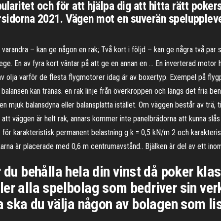
ularitet och för att hjälpa dig att hitta rätt poke
rsidorna 2021. Vägen mot en suverän speluppleve
a varandra – kan ge någon en rak; Två kort i följd – kan ge några två par
ge. En av fyra kort väntar på att ge en annan en … En inverterad motor 
v olja varför de flesta flygmotorer idag är av boxertyp. Exempel på fly
ansen kan tränas. en rak linje från överkroppen och längs det fria benet
n mjuk balansdyna eller balansplatta istället. Om väggen består av trä, t
 att väggen är helt rak, annars kommer inte panelbrädorna att kunna slå
tts för karakteristisk permanent belastning g k = 0,5 kN/m 2 och karakter
karna är placerade med 0,6 m centrumavstånd.. Bjälken är del av ett ino
 du behålla hela din vinst då poker kla
ler alla spelbolag som bedriver sin ve
ia ska du välja någon av bolagen som li