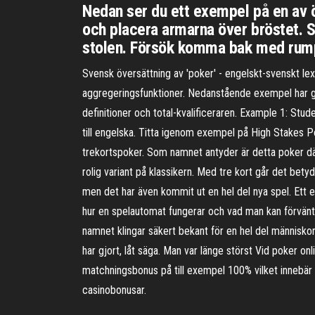
Nedan ser du ett exempel på en av öv
och placera armarna över bröstet. Sä
stolen. Försök komma bak med rumpa
Svensk översättning av 'poker' - engelskt-svenskt lex
aggregeringsfunktioner. Nedanstående exempel har gj
definitioner och total-kvalificeraren. Example 1: Stude
till engelska. Titta igenom exempel på High Stakes Po
trekortspoker. Som namnet antyder är detta poker där
rolig variant på klassikern. Med tre kort går det bety
men det har även kommit ut en hel del nya spel. Ett e
hur en spelautomat fungerar och vad man kan förvänta 
namnet klingar säkert bekant för en hel del människ
har gjort, låt säga. Man var länge störst Vid poker o
matchningsbonus på till exempel 100% vilket innebär 
casinobonusar.