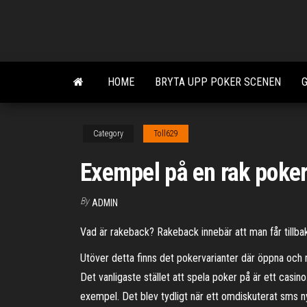
Skip
to
the
content
HOME
BRYTA UPP POKER SCENEN
Category
Toll629
Exempel på en rak poke
By
ADMIN
Vad är rakeback? Rakeback innebär att man får tillbak
Utöver detta finns det pokervarianter där öppna och
Det vanligaste stället att spela poker på är ett casi
exempel. Det blev tydligt när ett omdiskuterat sms n