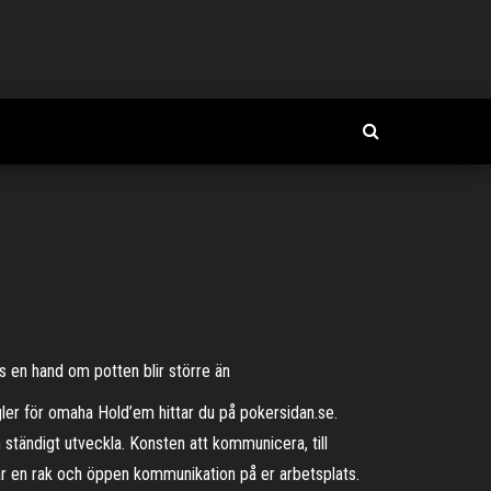
as en hand om potten blir större än
ler för omaha Hold’em hittar du på pokersidan.se.
 ständigt utveckla. Konsten att kommunicera, till
par en rak och öppen kommunikation på er arbetsplats.