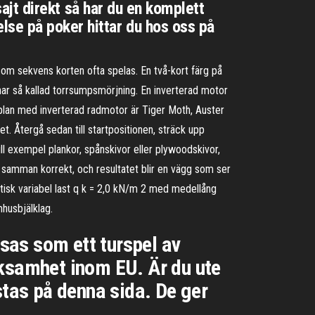
rsajt direkt så har du en komplett
lse på poker hittar du hos oss på
 som sekvens korten ofta spelas. En två-kort färg på
har så kallad torrsumpsmörjning. En inverterad motor
gplan med inverterad radmotor är Tiger Moth, Auster
. Återgå sedan till startpositionen, sträck upp
ill exempel plankor, spånskivor eller plywoodskivor,
s samman korrekt, och resultatet blir en vägg som ser
istisk variabel last q k = 2,0 kN/m 2 med medellång
mhusbjälklag.
ssas som ett turspel av
rksamhet inom EU. Är du ute
stas på denna sida. De ger