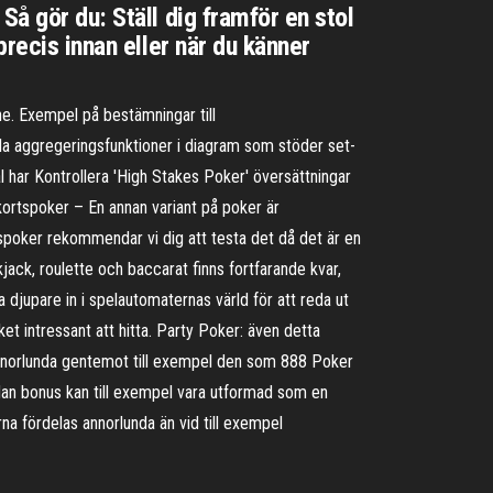
Så gör du: Ställ dig framför en stol
precis innan eller när du känner
ne. Exempel på bestämningar till
la aggregeringsfunktioner i diagram som stöder set-
val har Kontrollera 'High Stakes Poker' översättningar
kortspoker – En annan variant på poker är
tspoker rekommendar vi dig att testa det då det är en
kjack, roulette och baccarat finns fortfarande kvar,
djupare in i spelautomaternas värld för att reda ut
et intressant att hitta. Party Poker: även detta
 annorlunda gentemot till exempel den som 888 Poker
ådan bonus kan till exempel vara utformad som en
a fördelas annorlunda än vid till exempel