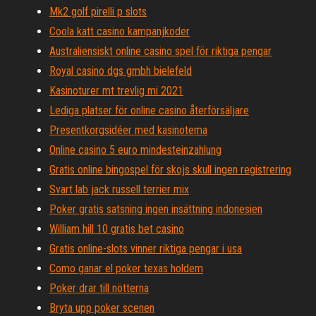
Mk2 golf pirelli p slots
Coola katt casino kampanjkoder
Australiensiskt online casino spel för riktiga pengar
Royal casino dgs gmbh bielefeld
Kasinoturer mt trevlig mi 2021
Lediga platser för online casino återförsäljare
Presentkorgsidéer med kasinotema
Online casino 5 euro mindesteinzahlung
Gratis online bingospel för skojs skull ingen registrering
Svart lab jack russell terrier mix
Poker gratis satsning ingen insättning indonesien
William hill 10 gratis bet casino
Gratis online-slots vinner riktiga pengar i usa
Como ganar el poker texas holdem
Poker drar till nötterna
Bryta upp poker scenen