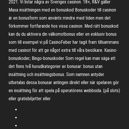
2021. Vi listar några av Sveriges casinon. 18+, R&V gäller
Maxa insättningen med en bonuskod Bonuskoder till casinon
är en bonusform som använts mindre med tiden men det
förkommer fortfarande hos vissa casinon. Med rätt bonuskod
kan du du aktivera din välkomstbonus eller en exklusiv bonus
som till exempel vi på CasinoFeber har tagit fram tillsammans
med casinot för att ge något extra till våra besökare. Kasino-
bonuskoder; Bingo-bonuskoder Som regel kan man säga att
det finns två huvudkategorier av bonusar: bonus utan
insättning och insättningsbonus. Som namnen antyder
utbetalas dessa bonusar antingen direkt eller när spelaren gör
en insättning för att spela på operatörens webbsida. (på slots)
eller gratisbiljetter eller