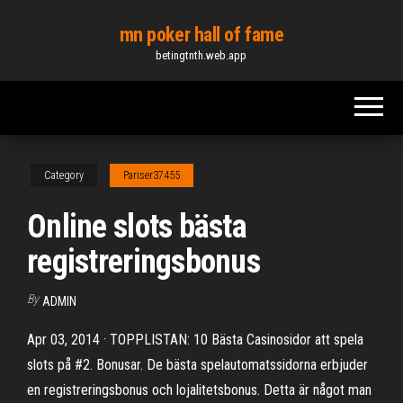
Skip
mn poker hall of fame
to
betingtnth.web.app
the
content
Category
Pariser37455
Online slots bästa
registreringsbonus
By
ADMIN
Apr 03, 2014 · TOPPLISTAN: 10 Bästa Casinosidor att spela
slots på #2. Bonusar. De bästa spelautomatssidorna erbjuder
en registreringsbonus och lojalitetsbonus. Detta är något man