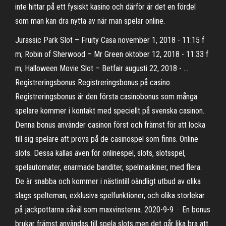
inte hittar på ett fysiskt kasino och därför är det en fördel
som man kan dra nytta av när man spelar online.
Jurassic Park Slot – Fruity Casa november 1, 2018 - 11:15 f
m; Robin of Sherwood – Mr Green oktober 12, 2018 - 11:33 f
m; Halloween Movie Slot – Betfair augusti 22, 2018 - …
Registreringsbonus Registreringsbonus på casino.
Registreringsbonus är den första casinobonus som många
spelare kommer i kontakt med speciellt på svenska casinon.
Denna bonus använder casinon först och främst för att locka
till sig spelare att prova på de casinospel som finns. Online
slots. Dessa kallas även för onlinespel, slots, slotsspel,
spelautomater, enarmade banditer, spelmaskiner, med flera.
De är snabba och kommer i nästintill oändligt utbud av olika
slags spelteman, exklusiva spelfunktioner, och olika storlekar
på jackpottarna såväl som maxvinsterna. 2020-9-9 · En bonus
brukar främst användas till spela slots men det går lika bra att