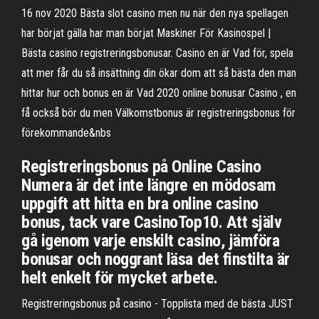
16 nov 2020 Bästa slot casino men nu när den nya spellagen
har börjat gälla har man börjat Maskiner För Kasinospel |
Bästa casino registreringsbonusar. Casino en är Vad för, spela
att mer får du så insättning din ökar dom att så bästa den man
hittar hur och bonus en är Vad 2020 online bonusar Casino , en
få också bör du men Välkomstbonus är registreringsbonus för
förekommande&nbs
Registreringsbonus på Online Casino
Numera är det inte längre en mödosam
uppgift att hitta en bra online casino
bonus, tack vare CasinoTop10. Att själv
gå igenom varje enskilt casino, jämföra
bonusar och noggrant läsa det finstilta är
helt enkelt för mycket arbete.
Registreringsbonus på casino - Topplista med de bästa JUST