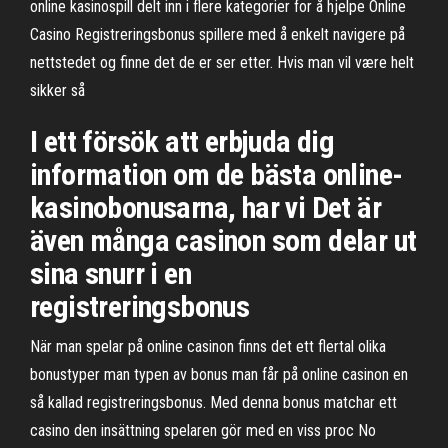
online kasinospill delt inn i flere kategorier for å hjelpe Online
Casino Registreringsbonus spillere med å enkelt navigere på
nettstedet og finne det de er ser etter. Hvis man vil være helt
sikker så
I ett försök att erbjuda dig
information om de bästa online-
kasinobonusarna, har vi Det är
även många casinon som delar ut
sina snurr i en
registreringsbonus
När man spelar på online casinon finns det ett flertal olika
bonustyper man typen av bonus man får på online casinon en
så kallad registreringsbonus. Med denna bonus matchar ett
casino den insättning spelaren gör med en viss proc No