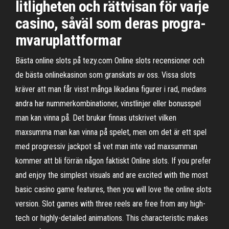
lit­lig­heten och rättvisan för varje
casino, såväl som deras progra­
mva­rup­lat­tfo­rmar
Bästa online slots på tezy.com Online slots recensioner och
de bästa onlinekasinon som granskats av oss. Vissa slots
kräver att man får visst många likadana figurer i rad, medans
andra har nummerkombinationer, vinstlinjer eller bonusspel
man kan vinna på. Det brukar finnas utskrivet vilken
maxsumma man kan vinna på spelet, men om det är ett spel
med progressiv jackpot så vet man inte vad maxsumman
kommer att bli förrän någon faktiskt Online slots. If you prefer
and enjoy the simplest visuals and are excited with the most
basic casino game features, then you will love the online slots
version. Slot games with three reels are free from any high-
tech or highly-detailed animations. This characteristic makes