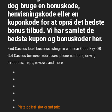
dog bruge en bonuskode,
henvisningskode eller en
kuponkode for at opnå det bedste
bonus tilbud. Vi har samlet de
bedste kupon og bonuskoder her.
Find Casinos local business listings in and near Coos Bay, OR.
Get Casinos business addresses, phone numbers, driving
directions, maps, reviews and more.
Pista polistil slot grand prix