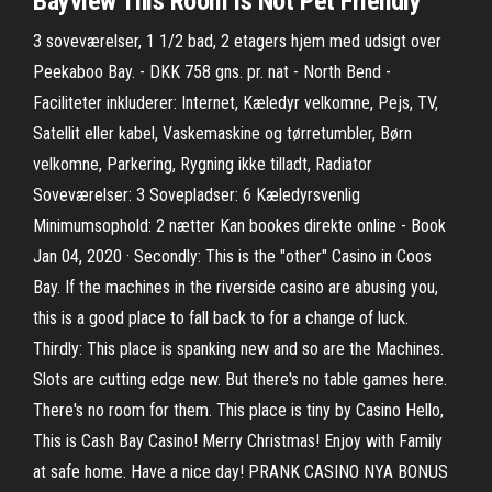
Bayview This Room is Not Pet Friendly
3 soveværelser, 1 1/2 bad, 2 etagers hjem med udsigt over
Peekaboo Bay. - DKK 758 gns. pr. nat - North Bend -
Faciliteter inkluderer: Internet, Kæledyr velkomne, Pejs, TV,
Satellit eller kabel, Vaskemaskine og tørretumbler, Børn
velkomne, Parkering, Rygning ikke tilladt, Radiator
Soveværelser: 3 Sovepladser: 6 Kæledyrsvenlig
Minimumsophold: 2 nætter Kan bookes direkte online - Book
Jan 04, 2020 · Secondly: This is the "other" Casino in Coos
Bay. If the machines in the riverside casino are abusing you,
this is a good place to fall back to for a change of luck.
Thirdly: This place is spanking new and so are the Machines.
Slots are cutting edge new. But there's no table games here.
There's no room for them. This place is tiny by Casino Hello,
This is Cash Bay Casino! Merry Christmas! Enjoy with Family
at safe home. Have a nice day! PRANK CASINO NYA BONUS