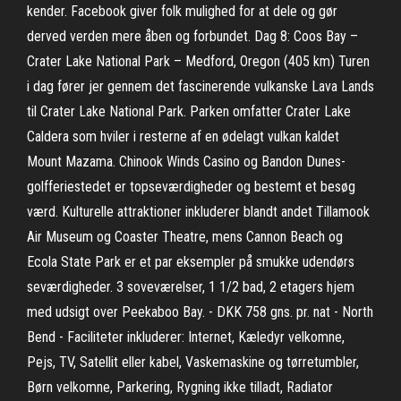
kender. Facebook giver folk mulighed for at dele og gør
derved verden mere åben og forbundet. Dag 8: Coos Bay –
Crater Lake National Park – Medford, Oregon (405 km) Turen
i dag fører jer gennem det fascinerende vulkanske Lava Lands
til Crater Lake National Park. Parken omfatter Crater Lake
Caldera som hviler i resterne af en ødelagt vulkan kaldet
Mount Mazama. Chinook Winds Casino og Bandon Dunes-
golfferiestedet er topseværdigheder og bestemt et besøg
værd. Kulturelle attraktioner inkluderer blandt andet Tillamook
Air Museum og Coaster Theatre, mens Cannon Beach og
Ecola State Park er et par eksempler på smukke udendørs
seværdigheder. 3 soveværelser, 1 1/2 bad, 2 etagers hjem
med udsigt over Peekaboo Bay. - DKK 758 gns. pr. nat - North
Bend - Faciliteter inkluderer: Internet, Kæledyr velkomne,
Pejs, TV, Satellit eller kabel, Vaskemaskine og tørretumbler,
Børn velkomne, Parkering, Rygning ikke tilladt, Radiator