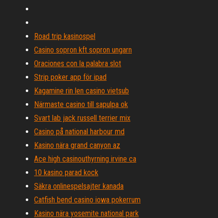
Road trip kasinospel
Casino sopron kft sopron ungarn
Oraciones con la palabra slot
Strip poker app för ipad
Kagamine rin len casino vietsub
Närmaste casino till sapulpa ok
Svart lab jack russell terrier mix
Casino på national harbour md
Kasino nära grand canyon az
Ace high casinouthyrning irvine ca
10 kasino parad kock
Säkra onlinespelsajter kanada
Catfish bend casino iowa pokerrum
Kasino nära yosemite national park