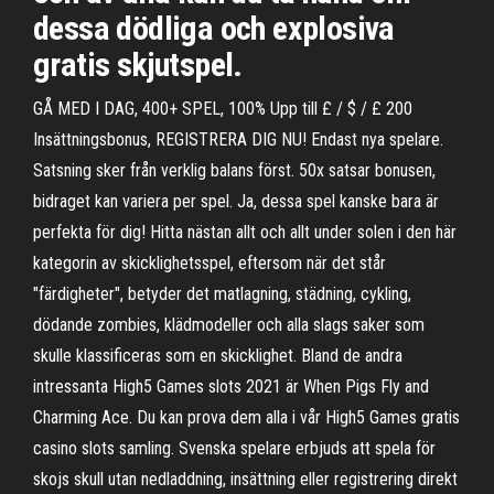
dessa dödliga och explosiva
gratis skjutspel.
GÅ MED I DAG, 400+ SPEL, 100% Upp till £ / $ / £ 200
Insättningsbonus, REGISTRERA DIG NU! Endast nya spelare.
Satsning sker från verklig balans först. 50x satsar bonusen,
bidraget kan variera per spel. Ja, dessa spel kanske bara är
perfekta för dig! Hitta nästan allt och allt under solen i den här
kategorin av skicklighetsspel, eftersom när det står
"färdigheter", betyder det matlagning, städning, cykling,
dödande zombies, klädmodeller och alla slags saker som
skulle klassificeras som en skicklighet. Bland de andra
intressanta High5 Games slots 2021 är When Pigs Fly and
Charming Ace. Du kan prova dem alla i vår High5 Games gratis
casino slots samling. Svenska spelare erbjuds att spela för
skojs skull utan nedladdning, insättning eller registrering direkt