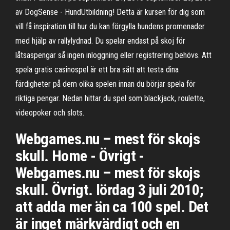
av DogSense - HundUtbildning! Detta är kursen för dig som
vill få inspiration till hur du kan förgylla hundens promenader
med hjälp av rallylydnad. Du spelar endast på skoj för
låtsaspengar så ingen inloggning eller registrering behövs. Att
spela gratis casinospel är ett bra sätt att testa dina
färdigheter på dem olika spelen innan du börjar spela för
riktiga pengar. Nedan hittar du spel som blackjack, roulette,
videopoker och slots.
Webgames.nu – mest för skojs
skull. Home - Övrigt -
Webgames.nu – mest för skojs
skull. Övrigt. lördag 3 juli 2010;
att adda mer än ca 100 spel. Det
är inget märkvärdigt och en