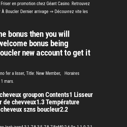
À Friser en promotion chez Géant Casino. Retrouvez
er À Boucler Dernier arrivage ⇒ Découvrez vite les
e bonus then you will
no welcome bonus being
oucler new account to get it
no fer a lisser, Title: New Member, Horaires
. 1 mars.
 cheveux groupon Contents1 Lisseur
ur de chevveux1.3 Température
 cheveux szns boucleur2.2