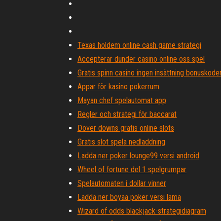
Texas holdem online cash game strategi
Accepterar dunder casino online oss spel
Gratis spinn casino ingen insättning bonuskode
Appar för kasino pokerrum
Mayan chef spelautomat app
Regler och strategi för baccarat
Dover downs gratis online slots
Gratis slot spela nedladdning
Ladda ner poker lounge99 versi android
Wheel of fortune del 1 spelgrumpar
Spelautomaten i dollar vinner
Ladda ner boyaa poker versi lama
Wizard of odds blackjack-strategidiagram