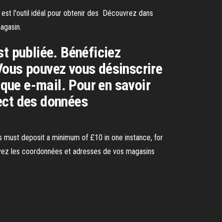
est l'outil idéal pour obtenir des Découvrez dans
magasin.
t publiée. Bénéficiez
Vous pouvez vous désinscrire
aque e-mail. Pour en savoir
pect des données
 must deposit a minimum of £10 in one instance, for
ouvez les coordonnées et adresses de vos magasins