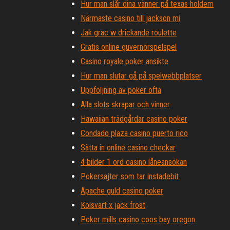
Hur man slår dina vänner på texas holdem
Närmaste casino till jackson mi
Jak grac w drickande roulette
Gratis online guvernörspelspel
Casino royale poker ansikte
Hur man slutar gå på spelwebbplatser
Uppföljning av poker ofta
Alla slots skrapar och vinner
Hawaiian trädgårdar casino poker
Condado plaza casino puerto rico
Sätta in online casino checkar
4 bilder 1 ord casino låneansökan
Pokersajter som tar instadebit
Apache guld casino poker
Kolsvart x jack frost
Poker mills casino coos bay oregon