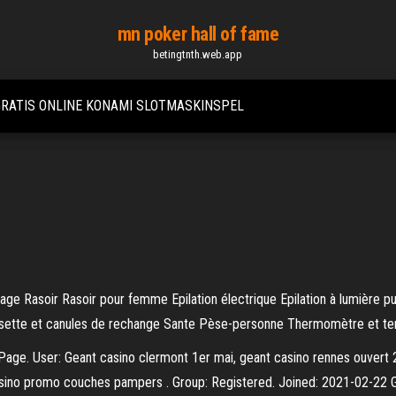
mn poker hall of fame
betingtnth.web.app
GRATIS ONLINE KONAMI SLOTMASKINSPEL
sage Rasoir Rasoir pour femme Epilation électrique Epilation à lumière p
ossette et canules de rechange Sante Pèse-personne Thermomètre et t
ge. User: Geant casino clermont 1er mai, geant casino rennes ouvert 
asino promo couches pampers . Group: Registered. Joined: 2021-02-22 Ge