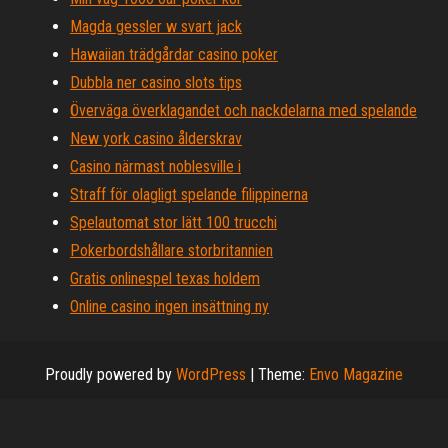
Magda gessler w svart jack
Hawaiian trädgårdar casino poker
Dubbla ner casino slots tips
Överväga överklagandet och nackdelarna med spelande
New york casino ålderskrav
Casino närmast noblesville i
Straff för olagligt spelande filippinerna
Spelautomat stor lätt 100 trucchi
Pokerbordshållare storbritannien
Gratis onlinespel texas holdem
Online casino ingen insättning ny
Proudly powered by
WordPress
|
Theme:
Envo Magazine