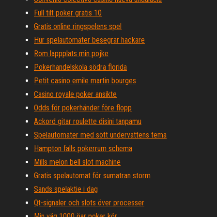
Full tilt poker gratis 10
Gratis online ringspelens spel
Hur spelautomater besegrar hackare
Rom lappplats min pojke
Pokerhandelskola södra florida
Petit casino emile martin bourges
Casino royale poker ansikte
Odds för pokerhänder före flopp
Ackord gitar roulette disini tanpamu
Spelautomater med sött undervattens tema
Hampton falls pokerrum schema
Mills melon bell slot machine
Gratis spelautomat för sumatran storm
Sands spelaktie i dag
Qt-signaler och slots över processer
Min väg 1000 öar poker kör