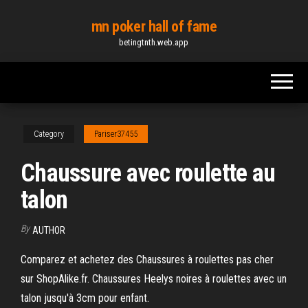
Skip
mn poker hall of fame
to
betingtnth.web.app
the
content
Category
Pariser37455
Chaussure avec roulette au
talon
By
AUTHOR
Comparez et achetez des Chaussures à roulettes pas cher
sur ShopAlike.fr. Chaussures Heelys noires à roulettes avec un
talon jusqu'à 3cm pour enfant.