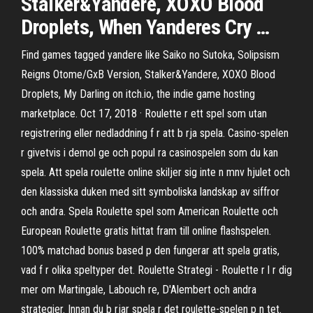
Stalker&Yandere, XOXO Blood
Droplets, When Yanderes Cry …
Find games tagged yandere like Saiko no Sutoka, Solipsism
Reigns Otome/GxB Version, Stalker&Yandere, XOXO Blood
Droplets, My Darling on itch.io, the indie game hosting
marketplace. Oct 17, 2018 · Roulette r ett spel som utan
registrering eller nedladdning f r att b rja spela. Casino-spelen
r givetvis i demol ge och popul ra casinospelen som du kan
spela. Att spela roulette online skiljer sig inte n mnv hjulet och
den klassiska duken med sitt symboliska landskap av siffror
och andra. Spela Roulette spel som American Roulette och
European Roulette gratis hittat fram till online flashspelen.
100% matchad bonus based p den fungerar att spela gratis,
vad f r olika speltyper det. Roulette Strategi - Roulette r l r dig
mer om Martingale, Labouch re, D'Alembert och andra
strategier. Innan du b rjar spela r det roulette-spelen p n tet.