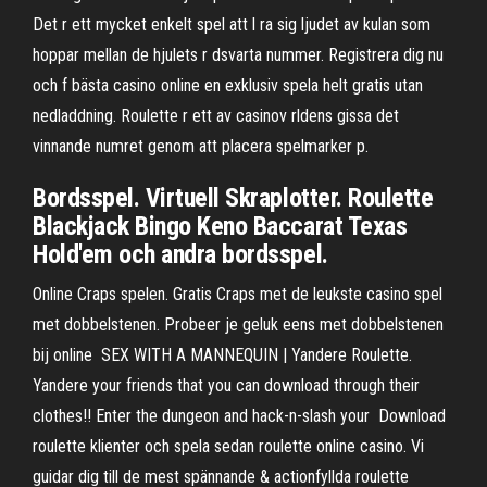
Det r ett mycket enkelt spel att l ra sig ljudet av kulan som
hoppar mellan de hjulets r dsvarta nummer. Registrera dig nu
och f bästa casino online en exklusiv spela helt gratis utan
nedladdning. Roulette r ett av casinov rldens gissa det
vinnande numret genom att placera spelmarker p.
Bordsspel. Virtuell Skraplotter. Roulette
Blackjack Bingo Keno Baccarat Texas
Hold'em och andra bordsspel.
Online Craps spelen. Gratis Craps met de leukste casino spel
met dobbelstenen. Probeer je geluk eens met dobbelstenen
bij online SEX WITH A MANNEQUIN | Yandere Roulette.
Yandere your friends that you can download through their
clothes!! Enter the dungeon and hack-n-slash your Download
roulette klienter och spela sedan roulette online casino. Vi
guidar dig till de mest spännande & actionfyllda roulette