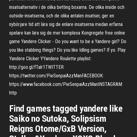
insatsalternativ i de olika betting boxarna. De olika inside och
outside-insatserna, och de olika antalen insatser, ger en
nybörjare tid att lära sig de enlare insatserna medan erfarna
spelare kan lära sig de mer komplexa Kongregate free online
game Yandere Clicker - Do you want to be a Yandere girl? Do
you like stabbing things? Do you like Idling games? If yo. Play
Yandere Clicker YYandere Roulette playlist:
http://goo.gl/fTalr1TWITTER:
https://twitter.com/PieSenpaiAzzManFACEBOOK:
https://www.facebook.com/PieSenpaiAzzManINSTAGRAM:
http
Find games tagged yandere like
Saiko no Sutoka, Solipsism
Reigns Otome/GxB Version,