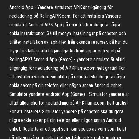
Android App - Yandere simulatot APK är tillgänglig för
nedladdning på RollingAPK.com. För att installera Yandere
simulatot Android APK App på enheten bör du göra några
enkla instruktioner: Gå till menyn Inställningar på enheten och
tillåter installation av .apk-filer från okända resurser, då kan du
tryggt installera alla tillgängliga Android appar och spel på
RollingAPK! Android App (Game) - yandere simulato är alltid
tillgänglig för nedladdning på APKFlame.com helt gratis! För
att installera yandere simulato på enheten ska du göra några
enkla saker på din telefon eller någon annan Android-enhet.
Simulator yandere Android App (Game) - Simulator yandere är
alltid tillgänglig för nedladdning på APKFlame.com helt gratis!
För att installera Simulator yandere på enheten ska du göra
några enkla saker på din telefon eller någon annan Android-
enhet. Roulette är ett spel som kan spelas av vem som helst
på vilken nivå som helst, det har både enkla och komplexa