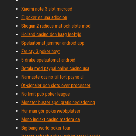
Xiaomi note 3 slot microsd
El poker es una adiccion
Shogun 2 radious mat och slots mod
Holland casino den haag leeftijd
Spelautomat jammer android app
Far cry 3 poker hoyt
5 drake spelautomat android
Betala med paypal online casino usa
Närmaste casino till fort payne al
Qt-signaler och slots över processer
No limit pub poker league
Monster buster spel gratis nedladdning
Hur man gör pokerwebbplatser
Mono indiskt casino madera ca
Big bang world poker tour