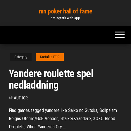
Skip
mn poker hall of fame
to
betingtnth.web.app
the
content
Category
Kurtulus1719
Yandere roulette spel
nedladdning
By
AUTHOR
Find games tagged yandere like Saiko no Sutoka, Solipsism
Reigns Otome/GxB Version, Stalker&Yandere, XOXO Blood
Droplets, When Yanderes Cry …