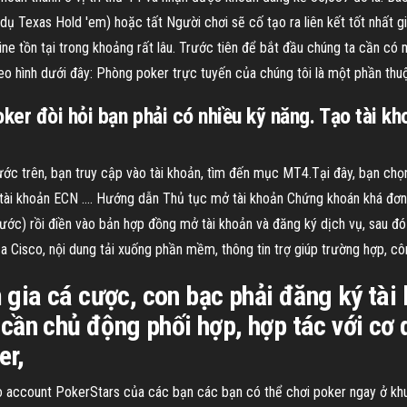
í dụ Texas Hold 'em) hoặc tất Người chơi sẽ cố tạo ra liên kết tốt nhất 
ne tồn tại trong khoảng rất lâu. Trước tiên để bắt đầu chúng ta cần có 
heo hình dưới đây: Phòng poker trực tuyến của chúng tôi là một phần t
ker đòi hỏi bạn phải có nhiều kỹ năng. Tạo tài kh
à
ớc trên, bạn truy cập vào tài khoản, tìm đến mục MT4.Tại đây, bạn chọn 
, tài khoản ECN …. Hướng dẫn Thủ tục mở tài khoản Chứng khoán khá đơn g
c) rồi điền vào bản hợp đồng mở tài khoản và đăng ký dịch vụ, sau đó k
a Cisco, nội dung tải xuống phần mềm, thông tin trợ giúp trường hợp, côn
ia cá cược, con bạc phải đăng ký tài k
cần chủ động phối hợp, hợp tác với cơ 
er,
account PokerStars của các bạn các bạn có thể chơi poker ngay ở khu v