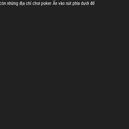
còn những địa chỉ chơi poker Ấn vào nút phía dưới để