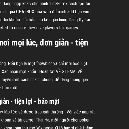
n đăng nhập khác cho mình. LiteForex cách tạo tài
box mình qua CHATBOX của web để mình add bạn vào
các tài khoản. Tải bản sao kê ngân hàng Dang Ky Tai
ted to ensure they give players fair games.
ơi mọi lúc, đơn giản - tiện
ông. Nếu bạn là một “newbie” và chỉ mới học luật
ẩu. Xác nhận mật khẩu . Hoàn tất VỀ STEAM. VỀ
c tuyến một cách nhanh chóng, dễ dàng thông qua
 - bảo mật
ản - tiện lợi - bảo mật
y lập tức sẽ được trao giải thưởng Với việc nạp rút
ài khoản và tải game Thai Ha, một người chơi poker
h khoa toàn thư mở Wikipedia Xì tố hay xì phé (tiếng