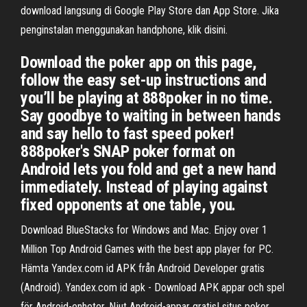
download langsung di Google Play Store dan App Store. Jika
penginstalan menggunakan handphone, klik disini.
Download the poker app on this page,
follow the easy set-up instructions and
you’ll be playing at 888poker in no time.
Say goodbye to waiting in between hands
and say hello to fast speed poker!
888poker's SNAP poker format on
Android lets you fold and get a new hand
immediately. Instead of playing against
fixed opponents at one table, you.
Download BlueStacks for Windows and Mac. Enjoy over 1
Million Top Android Games with the best app player for PC.
Hämta Yandex.com id APK från Android Developer gratis
(Android). Yandex.com id apk - Download APK appar och spel
för Android-enheter. Njut Android-appar gratis! situs poker