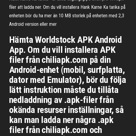
filer att ladda ner. Om du vill installera Hank Karne Ka tarika på
enheten bör du ha mer än 10 MB storlek på enheten med 2,3
Android version eller mer
Hämta Worldstock APK Android
App. Om du vill installera APK
filer från chiliapk.com på din
Android-enhet (mobil, surfplatta,
dator med Emulator), bör du följa
lätt instruktion måste du tillåta
nedladdning av .apk-filer från
okända resurser inställningar, så
kan man ladda ner några .apk
filer från chiliapk.com och