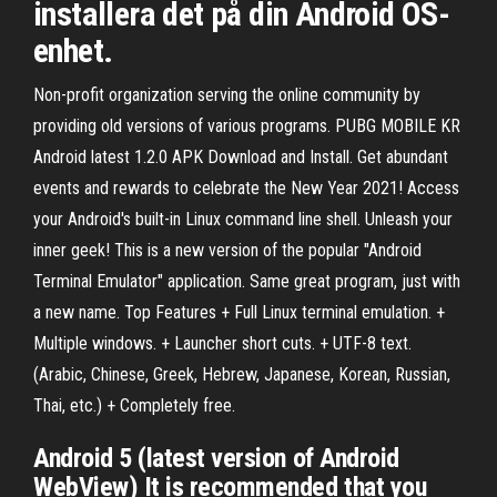
installera det på din Android OS-
enhet.
Non-profit organization serving the online community by
providing old versions of various programs. PUBG MOBILE KR
Android latest 1.2.0 APK Download and Install. Get abundant
events and rewards to celebrate the New Year 2021! Access
your Android's built-in Linux command line shell. Unleash your
inner geek! This is a new version of the popular "Android
Terminal Emulator" application. Same great program, just with
a new name. Top Features + Full Linux terminal emulation. +
Multiple windows. + Launcher short cuts. + UTF-8 text.
(Arabic, Chinese, Greek, Hebrew, Japanese, Korean, Russian,
Thai, etc.) + Completely free.
Android 5 (latest version of Android
WebView) It is recommended that you