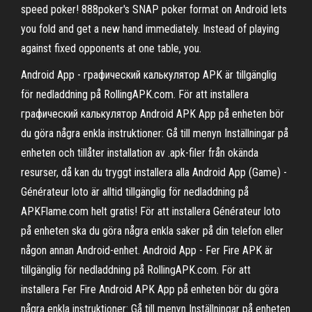
speed poker! 888poker's SNAP poker format on Android lets
you fold and get a new hand immediately. Instead of playing
against fixed opponents at one table, you.
Android App - графический калькулятор APK är tillgänglig
för nedladdning på RollingAPK.com. För att installera
графический калькулятор Android APK App på enheten bör
du göra några enkla instruktioner: Gå till menyn Inställningar på
enheten och tillåter installation av .apk-filer från okända
resurser, då kan du tryggt installera alla Android App (Game) -
Générateur loto är alltid tillgänglig för nedladdning på
APKFlame.com helt gratis! För att installera Générateur loto
på enheten ska du göra några enkla saker på din telefon eller
någon annan Android-enhet. Android App - Fer Fire APK är
tillgänglig för nedladdning på RollingAPK.com. För att
installera Fer Fire Android APK App på enheten bör du göra
några enkla instruktioner: Gå till menyn Inställningar på enheten