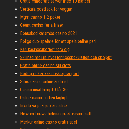
Gratis minecraft-server med 10 platser
Vertikala postfack för väggar
Mgm casino 1 2 poker
Geant casino fer a friser
Bonuskod karamba casino 2021
Roliga duo-spelare för att spela online ps4
Kan kasinosäkerhet röra dig
Skillnad mellan investeringsspekulation och spelppt
Gratis online casino stil slots
Bodog poker kasinoskräprapport
Situs casino online android
Casino insättning 10 får 30
Online casino indien lagligt
Invata sa joci poker online
Newport news helena greek casino natt
Merkur online casino gratis spel