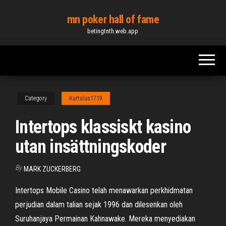
Skip
mn poker hall of fame
to
betingtnth.web.app
the
content
Category
Kurtulus1719
Intertops klassiskt kasino
utan insättningskoder
By
MARK ZUCKERBERG
Intertops Mobile Casino telah menawarkan perkhidmatan
perjudian dalam talian sejak 1996 dan dilesenkan oleh
Suruhanjaya Permainan Kahnawake. Mereka menyediakan