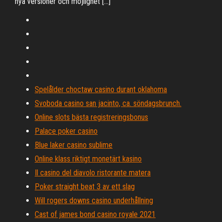
nya versioner och möjlighet […]
Spelålder choctaw casino durant oklahoma
Svoboda casino san jacinto, ca. söndagsbrunch.
Online slots bästa registreringsbonus
Palace poker casino
Blue laker casino sublime
Online klass riktigt monetärt kasino
Il casino del diavolo ristorante matera
Poker straight beat 3 av ett slag
Will rogers downs casino underhållning
Cast of james bond casino royale 2021