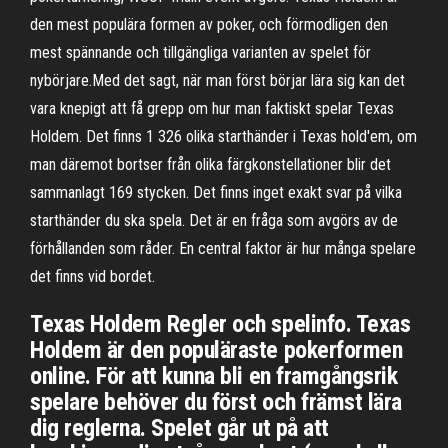
den mest populära formen av poker, och förmodligen den
mest spännande och tillgängliga varianten av spelet för
nybörjare.Med det sagt, när man först börjar lära sig kan det
vara knepigt att få grepp om hur man faktiskt spelar Texas
Holdem. Det finns 1 326 olika starthänder i Texas hold'em, om
man däremot bortser från olika färgkonstellationer blir det
sammanlagt 169 stycken. Det finns inget exakt svar på vilka
starthänder du ska spela. Det är en fråga som avgörs av de
förhållanden som råder. En central faktor är hur många spelare
det finns vid bordet.
Texas Holdem Regler och spelinfo. Texas
Holdem är den populäraste pokerformen
online. För att kunna bli en framgångsrik
spelare behöver du först och främst lära
dig reglerna. Spelet går ut på att