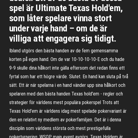
spel är Ultimate Texas Hold'em,
som låter spelare vinna stort
under varje hand – om de är
villiga att engagera sig tidigt.
Ibland utgörs den bästa handen av de fem gemensamma
korten på egen hand. Om de var 10-10-10-10-E och du hade
9-9 skulle dina hålkort inte gälla eftersom det redan finns ett
fyrtal som har ett högre värde. Slutet. En hand kan sluta på två
sätt. Ett är när spelarna i en hand vänder upp sina hålkort och
spelaren med den bästa handen Texas hold'em - regler och
strategier för världens mest populära pokerspel Trots att
Texas Hold'em är världens idag mest spelade pokervariant är
den en relativt ny medlem av pokerfamiljen. Det är i denna
disciplin som världens största och mest prestigefulla
pokerturnering, WSOP main event avgörs. Texas Holdem är