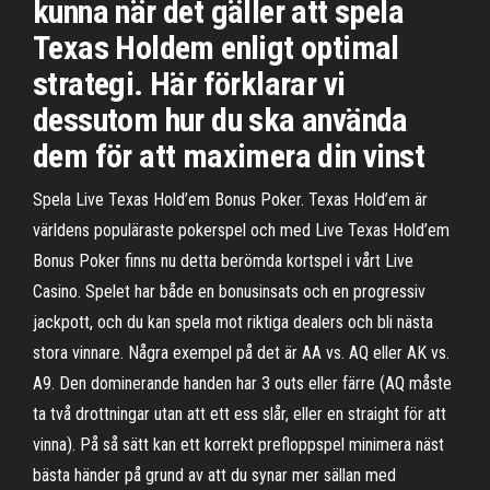
kunna när det gäller att spela
Texas Holdem enligt optimal
strategi. Här förklarar vi
dessutom hur du ska använda
dem för att maximera din vinst
Spela Live Texas Hold’em Bonus Poker. Texas Hold’em är
världens populäraste pokerspel och med Live Texas Hold’em
Bonus Poker finns nu detta berömda kortspel i vårt Live
Casino. Spelet har både en bonusinsats och en progressiv
jackpott, och du kan spela mot riktiga dealers och bli nästa
stora vinnare. Några exempel på det är AA vs. AQ eller AK vs.
A9. Den dominerande handen har 3 outs eller färre (AQ måste
ta två drottningar utan att ett ess slår, eller en straight för att
vinna). På så sätt kan ett korrekt prefloppspel minimera näst
bästa händer på grund av att du synar mer sällan med