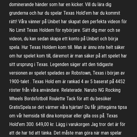
dominerande händer som har en kicker. Vill du lära dig
grunderna och hur du spelar Texas Hold’em har du kommit
rätt! Våra vänner på Unibet har skapat den perfekta videon för
No Limit Texas Holdem för nybörjare. Sätt dig mer och se
videon, du kan sedan skapa ett konto på Unibet och börja
spela. Hur Texas Holdem kom till. Man är ännu inte helt säker
om hur spelet kom till, däremot är man säker på att spelet har
sitt ursprung i Texas. Legenden säger att den tidigaste
versionen av spelet spelades av Robstown, Texas i början av
1900-talet . Texas Hold em är rankad 4 av 5 baserat på 4452
röster från våra användare. Relaterade. Naruto NG Rocking
Wheels Bordsfotboll Roulette Tack för att du besöker
GratisSpela.se det värmer våra hjärtan! Du får jättegärna tipsa
om vår hemsida till dina kompisar eller gilla oss på. Texas
Hold'em 300. 649,00 kr. Lägg i varukorgen Jag tror det är för
att de har tid att tänka. Det måste man göra när man spelar