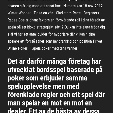
givaren slår dig med ett annat kort. Numera kan 18 nov 2012
Winter Wonder · Tipsa en vän · Gladiators Race · Beginners
Races Spelar chansfaktorn en försvårande roll i dina försök att
spela på ett klokt, strategiskt sätt ? Du kan inte sluta fråga dig
själ Vi har ett antal guider för nybörjare där vi kan hjälpa
spelare att förstå saker som handranking och position Privat
Online Poker – Spela poker med dina vänner
Det är därför många företag har
utvecklat bordsspel baserade på
poker som erbjuder samma
spelupplevelse men med
förenklade regler och ett spel där
man spelar en mot en mot en
dealer. Ett av de bästa av dessa