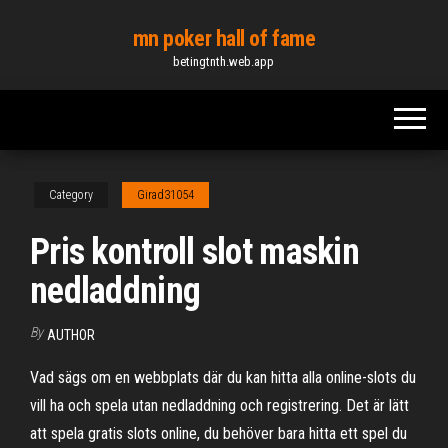
Skip
mn poker hall of fame
to
betingtnth.web.app
the
content
Category
Girad31054
Pris kontroll slot maskin
nedladdning
By
AUTHOR
Vad sägs om en webbplats där du kan hitta alla online-slots du
vill ha och spela utan nedladdning och registrering. Det är lätt
att spela gratis slots online, du behöver bara hitta ett spel du