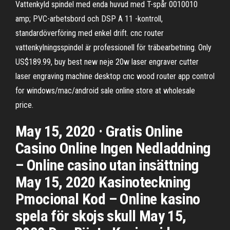
Vattenkyld spindel med enda huvud med T-spår 0010010
amp; PVC-arbetsbord och DSP A 11 -kontroll,
standardöverföring med enkel drift. cnc router
vattenkylningsspindel är professionell för träbearbetning. Only
US$189.99, buy best new neje 20w laser engraver cutter
laser engraving machine desktop cnc wood router app control
for windows/mac/android sale online store at wholesale
price.
May 15, 2020 · Gratis Online
Casino Online Ingen Nedladdning
– Online casino utan insättning
May 15, 2020 Kasinoteckning
Pmocional Kod – Online kasino
spela för skojs skull May 15,