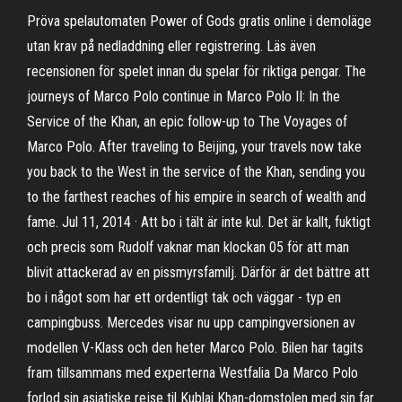
Pröva spelautomaten Power of Gods gratis online i demoläge
utan krav på nedladdning eller registrering. Läs även
recensionen för spelet innan du spelar för riktiga pengar. The
journeys of Marco Polo continue in Marco Polo II: In the
Service of the Khan, an epic follow-up to The Voyages of
Marco Polo. After traveling to Beijing, your travels now take
you back to the West in the service of the Khan, sending you
to the farthest reaches of his empire in search of wealth and
fame. Jul 11, 2014 · Att bo i tält är inte kul. Det är kallt, fuktigt
och precis som Rudolf vaknar man klockan 05 för att man
blivit attackerad av en pissmyrsfamilj. Därför är det bättre att
bo i något som har ett ordentligt tak och väggar - typ en
campingbuss. Mercedes visar nu upp campingversionen av
modellen V-Klass och den heter Marco Polo. Bilen har tagits
fram tillsammans med experterna Westfalia Da Marco Polo
forlod sin asiatiske rejse til Kublai Khan-domstolen med sin far