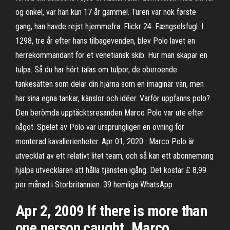
og onkel, var han kun 17 år gammel. Turen var nok første
gang, han havde rejst hjemmefra. Flickr 24. Fængselsfugl. I
1298, tre år efter hans tilbagevenden, blev Polo lavet en
herrekommandant for et venetiansk skib. Hur man skapar en
tulpa. Så du har hört talas om tulpor, de oberoende
tankesätten som delar din hjärna som en imaginär vän, men
har sina egna tankar, känslor och idéer. Varför uppfanns polo?
Den berömda upptäcktsresanden Marco Polo var ute efter
något. Spelet av Polo var ursprungligen en övning för
monterad kavallerienheter. Apr 01, 2020 · Marco Polo är
utvecklat av ett relativt litet team, och så kan ett abonnemang
hjälpa utvecklaren att hålla tjänsten igång. Det kostar £ 8,99
per månad i Storbritannien. 39 hemliga WhatsApp
Apr 2, 2009 If there is more than
one person caught, Marco