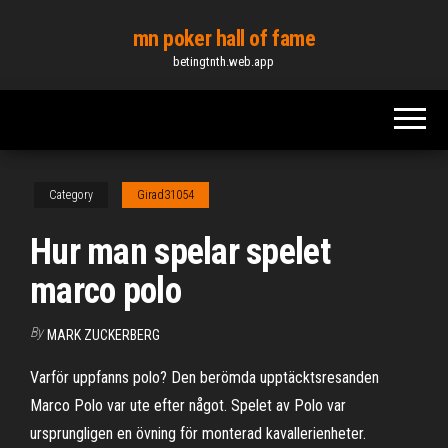
Skip
mn poker hall of fame
to
betingtnth.web.app
the
content
Category
Girad31054
Hur man spelar spelet
marco polo
By
MARK ZUCKERBERG
Varför uppfanns polo? Den berömda upptäcktsresanden
Marco Polo var ute efter något. Spelet av Polo var
ursprungligen en övning för monterad kavallerienheter.