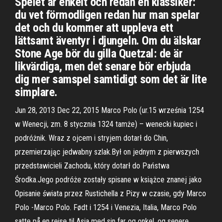
Spelet är enkelt och redan en klassiker:
du vet förmodligen redan hur man spelar
det och du kommer att uppleva ett
lättsamt äventyr i djungeln. Om du älskar
Stone Age bör du gilla Quetzal: de är
likvärdiga, men det senare bör erbjuda
dig mer samspel samtidigt som det är lite
simplare.
Jun 28, 2013 Dec 22, 2015 Marco Polo (ur.15 września 1254
w Wenecji, zm. 8 stycznia 1324 tamże) – wenecki kupiec i
podróżnik. Wraz z ojcem i stryjem dotarł do Chin,
przemierzając jedwabny szlak.Był on jednym z pierwszych
przedstawicieli Zachodu, który dotarł do Państwa
Środka.Jego podróże zostały spisane w książce znanej jako
Opisanie świata przez Rustichella z Pizy w czasie, gdy Marco
Polo -Marco Polo. Født i 1254 i Venezia, Italia, Marco Polo
satte på en reise til Asia med sin far og onkel, og senere