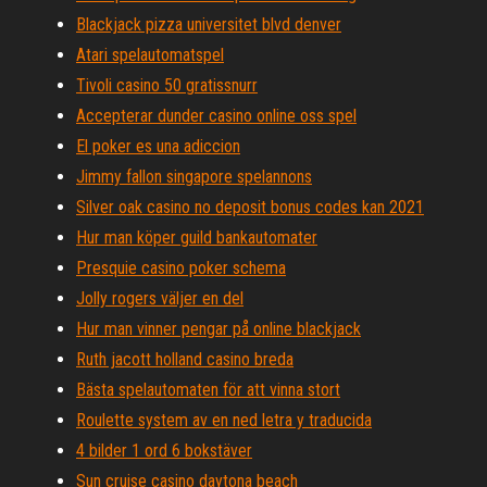
Blackjack pizza universitet blvd denver
Atari spelautomatspel
Tivoli casino 50 gratissnurr
Accepterar dunder casino online oss spel
El poker es una adiccion
Jimmy fallon singapore spelannons
Silver oak casino no deposit bonus codes kan 2021
Hur man köper guild bankautomater
Presquie casino poker schema
Jolly rogers väljer en del
Hur man vinner pengar på online blackjack
Ruth jacott holland casino breda
Bästa spelautomaten för att vinna stort
Roulette system av en ned letra y traducida
4 bilder 1 ord 6 bokstäver
Sun cruise casino daytona beach