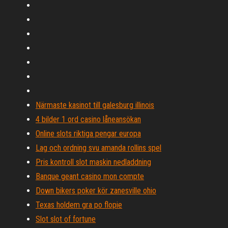
Närmaste kasinot till galesburg illinois
4 bilder 1 ord casino låneansökan
Online slots riktiga pengar europa
Lag och ordning svu amanda rollins spel
Pris kontroll slot maskin nedladdning
Banque geant casino mon compte
Down bikers poker kör zanesville ohio
Texas holdem gra po flopie
Slot slot of fortune