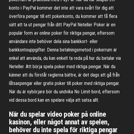
konto i PayPal kommer det inte att vara svårt för dig att
överföra pengar till ett pokerkonto, du kommer att få flera
sätt att ta ut pengar från ditt PayPal Neteller Poker är en
populär form av online poker för riktiga pengar, eftersom
användare inte behöver dela sina bankkort- eller
bankkontouppgifter. Denna betalningsmetod i pokerrum är
enkel att använda, du kan enkelt ta reda på hur du betalar via
Neteller. Att börja spela poker med riktiga pengar. När du
känner att du förstår reglerna bättre, är det dags att gå från
låtsaspengar eller gratis poker till poker med riktiga pengar.
När du är nybörjare bör du undvika No Limit-bord, eftersom
vid dessa bord kan en spelare välja att satsa allt.
När du spelar video poker på online
kasinon, eller något annat av spelen,
behöver du inte spela för riktiga pengar