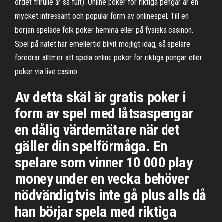
ordet frirulle är så fult). Online poker för riktiga pengar är en
mycket intressant och populär form av onlinespel. Till en
början spelade folk poker hemma eller på fysiska casinon.
Spel på nätet har emellertid blivit möjligt idag, så spelare
föredrar alltmer att spela online poker för riktiga pengar eller
poker via live casino.
Av detta skäl är gratis poker i
form av spel med låtsaspengar
en dålig värdemätare när det
gäller din spelförmåga. En
spelare som vinner 10 000 play
money under en vecka behöver
nödvändigtvis inte gå plus alls då
han börjar spela med riktiga