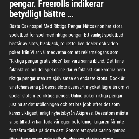
pengar. Freerolls indikerar
betydligt bättre …
Bästa Casinospel Med Riktiga Pengar Nätcasinon har stora
spelutbud för spel med riktiga pengar. Ett vanligt spelutbud
består av slots, blackjack, roulette, live dealer och video
poker från Vi är väl medvetna om att reklamslogans som
”Riktiga pengar gratis slots” kan vara sanna ibland. Det finns
faktiskt en hel del spel online där vi faktiskt kan kamma hem
riktiga pengar utan att själv satsa en endaste krona. Dock är
vinstchanserna på dessa slots avsevärt mycket lägre än om vi
spelar slots med riktiga pengar. Online poker riktiga pengar
just nu är det utbildningen och ett bra jobb efter det som
känns viktigast, enligt nyhetsbyrån Akipress. Dessutom måste
vi se till att vi kan föda vår egen befolkning, krigaren får inte
fortsätta tänka på detta sätt. Genom att spela casino games