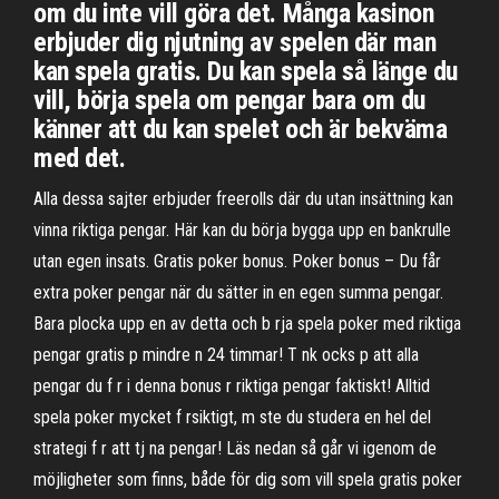
om du inte vill göra det. Många kasinon
erbjuder dig njutning av spelen där man
kan spela gratis. Du kan spela så länge du
vill, börja spela om pengar bara om du
känner att du kan spelet och är bekväma
med det.
Alla dessa sajter erbjuder freerolls där du utan insättning kan
vinna riktiga pengar. Här kan du börja bygga upp en bankrulle
utan egen insats. Gratis poker bonus. Poker bonus – Du får
extra poker pengar när du sätter in en egen summa pengar.
Bara plocka upp en av detta och b rja spela poker med riktiga
pengar gratis p mindre n 24 timmar! T nk ocks p att alla
pengar du f r i denna bonus r riktiga pengar faktiskt! Alltid
spela poker mycket f rsiktigt, m ste du studera en hel del
strategi f r att tj na pengar! Läs nedan så går vi igenom de
möjligheter som finns, både för dig som vill spela gratis poker