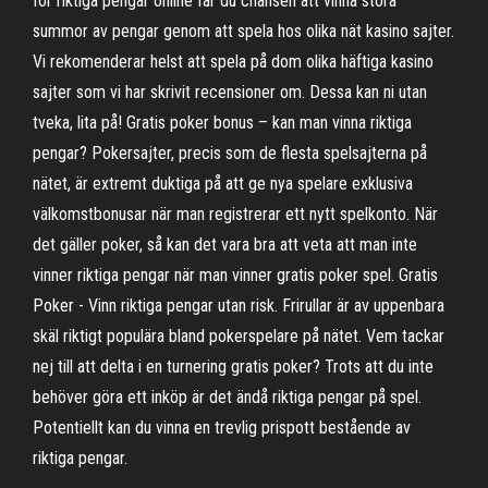
för riktiga pengar online får du chansen att vinna stora
summor av pengar genom att spela hos olika nät kasino sajter.
Vi rekomenderar helst att spela på dom olika häftiga kasino
sajter som vi har skrivit recensioner om. Dessa kan ni utan
tveka, lita på! Gratis poker bonus – kan man vinna riktiga
pengar? Pokersajter, precis som de flesta spelsajterna på
nätet, är extremt duktiga på att ge nya spelare exklusiva
välkomstbonusar när man registrerar ett nytt spelkonto. När
det gäller poker, så kan det vara bra att veta att man inte
vinner riktiga pengar när man vinner gratis poker spel. Gratis
Poker - Vinn riktiga pengar utan risk. Frirullar är av uppenbara
skäl riktigt populära bland pokerspelare på nätet. Vem tackar
nej till att delta i en turnering gratis poker? Trots att du inte
behöver göra ett inköp är det ändå riktiga pengar på spel.
Potentiellt kan du vinna en trevlig prispott bestående av
riktiga pengar.