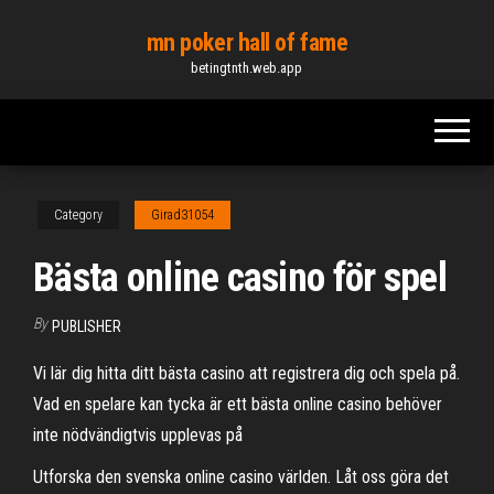
Skip
mn poker hall of fame
to
betingtnth.web.app
the
content
Category
Girad31054
Bästa online casino för spel
By
PUBLISHER
Vi lär dig hitta ditt bästa casino att registrera dig och spela på.
Vad en spelare kan tycka är ett bästa online casino behöver
inte nödvändigtvis upplevas på
Utforska den svenska online casino världen. Låt oss göra det