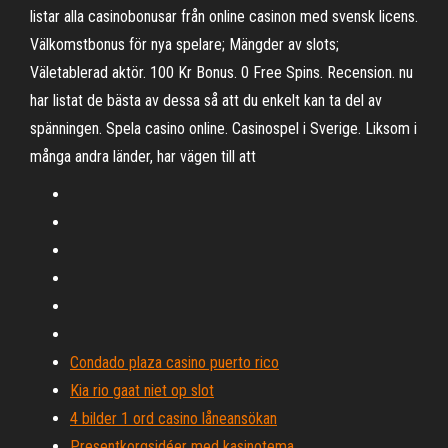
listar alla casinobonusar från online casinon med svensk licens.
Välkomstbonus för nya spelare; Mängder av slots;
Väletablerad aktör. 100 Kr Bonus. 0 Free Spins. Recension. nu
har listat de bästa av dessa så att du enkelt kan ta del av
spänningen. Spela casino online. Casinospel i Sverige. Liksom i
många andra länder, har vägen till att
Condado plaza casino puerto rico
Kia rio gaat niet op slot
4 bilder 1 ord casino låneansökan
Presentkorgsidéer med kasinotema