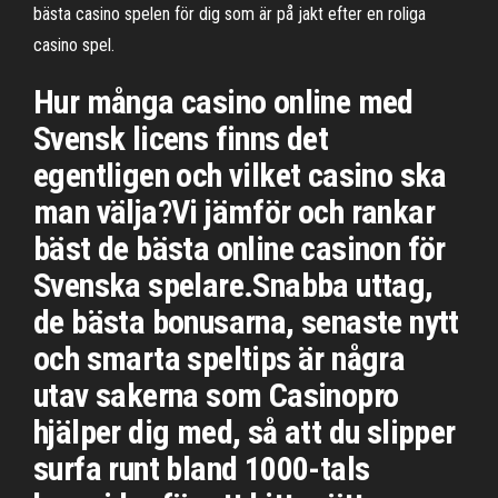
bästa casino spelen för dig som är på jakt efter en roliga
casino spel.
Hur många casino online med
Svensk licens finns det
egentligen och vilket casino ska
man välja?Vi jämför och rankar
bäst de bästa online casinon för
Svenska spelare.Snabba uttag,
de bästa bonusarna, senaste nytt
och smarta speltips är några
utav sakerna som Casinopro
hjälper dig med, så att du slipper
surfa runt bland 1000-tals