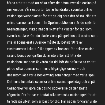
hårda arbetet med att söka efter de bästa svenska casino på
marknaden. Våra experter testar hundratals svenska online
casino spelwebbplatser för att ge dig bara det bästa. När ett
online casino har licens från Spelinspektionen står de själv för
beskattningen, vilket innebär skattefria vinster för dig som
svensk spelare. Om du skulle vinna på spel hos ett casino som
inte är licensierat i Sverige måste du betala 30 % av
vinstsumman i skatt. Olika typer av bonusar för online casino.
casino bonus pengarOm du är ute efter att hitta de
casinobonusar som är värda din tid, bör du definitivt ta en titt
på de olika bonusar som finns tillgängliga online – och
dessutom läsa varje beskrivning som hänger med varje spel.
Det finns tusentals svenska online casino spel idag och vi på
CasinoNow vill göra din casino upplevelse till den bästa
någonsin. Därför har vi testat olika svenska casino spel för att
ta reda på vilket som är bäst för dig. Här nedan förklarar vi de