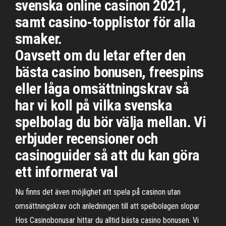
svenska online casinon 2021,
samt casino-topplistor för alla
smaker.
Oavsett om du letar efter den
bästa casino bonusen, freespins
eller låga omsättningskrav så
har vi koll på vilka svenska
spelbolag du bör välja mellan. Vi
erbjuder recensioner och
casinoguider så att du kan göra
ett informerat val
Nu finns det även möjlighet att spela på casinon utan
omsättningskrav och anledningen till att spelbolagen slopar
Hos Casinobonusar hittar du alltid bästa casino bonusen. Vi