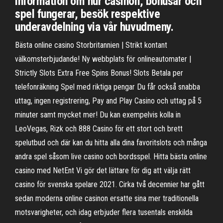
information om hur casinon, bonusar och
spel fungerar, besök respektive
underavdelning via vår huvudmeny.
Bästa online casino Storbritannien | Strikt kontant
välkomsterbjudande! Ny webbplats för onlineautomater |
Strictly Slots Extra Free Spins Bonus! Slots Betala per
telefonräkning Spel med riktiga pengar Du får också snabba
uttag, ingen registrering, Pay and Play Casino och uttag på 5
minuter samt mycket mer! Du kan exempelvis kolla in
LeoVegas, Rizk och 888 Casino för ett stort och brett
spelutbud och där kan du hitta alla dina favoritslots och många
andra spel såsom live casino och bordsspel. Hitta bästa online
casino med NetEnt Vi gör det lättare för dig att välja rätt
casino för svenska spelare 2021. Cirka två decennier har gått
sedan moderna online casinon ersatte sina mer traditionella
motsvarigheter, och idag erbjuder flera tusentals enskilda